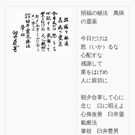
招福の秘法 萬病
の靈薬
今日だけは
怒（いか）るな
心配すな
感謝して
業をはげめ
人に親切に
朝夕合掌して心に
念じ 口に唱えよ
心身改善 臼井靈
氣療法
肇祖 臼井甕男